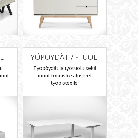
EET
TYÖPÖYDÄT / -TUOLIT
t,
Työpöydät ja työtuolit sekä
muut
muut toimistokalusteet
työpisteelle.