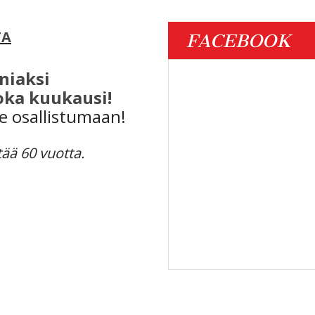
TA
FACEBOOK
niaksi
ka kuukausi!
le osallistumaan!
tää 60 vuotta.