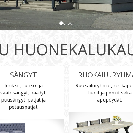
LU HUONEKALUKA
SÄNGYT
RUOKAILURYHM
Jenkki-, runko- ja
Ruokailuryhmät, ruokapö
säätösängyt, päädyt,
tuolit ja penkit sekä
puusängyt, patjat ja
apupöydät.
petauspatjat.