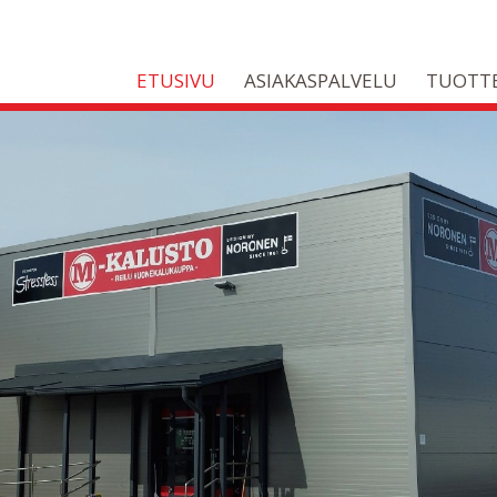
ETUSIVU
ASIAKASPALVELU
TUOTT
LAATUA
ja kestäviä tuotteita vuo
YRITYS